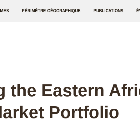
ÈMES
PÉRIMÈTRE GÉOGRAPHIQUE
PUBLICATIONS
É
 the Eastern Afr
rket Portfolio