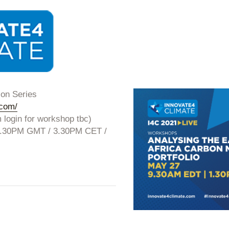
ion Series
.com/
m login for workshop tbc)
1.30PM GMT / 3.30PM CET /