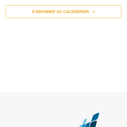
de
S’ABONNER AU CALENDRIER
vue
Évé