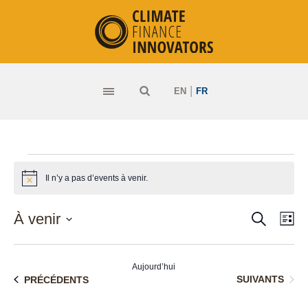
|
EN
FR
Événements
Il n’y a pas d’events à venir.
Notice
RECHERC
Na
À venir
Rec
LI
Sélectionnez
de
une
et
Aujourd’hui
vu
date.
ÉVÉNEMENTS
ÉVÉNEMENTS
SUIVANTS
PRÉCÉDENTS
navi
Év