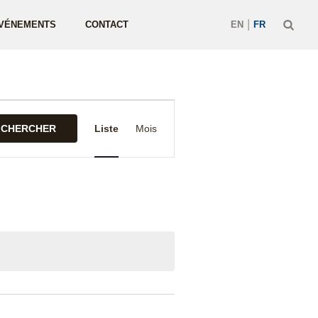
|
VÉNEMENTS
CONTACT
EN
FR
Navigation
CHERCHER
Liste
Mois
de
vues
Évènement