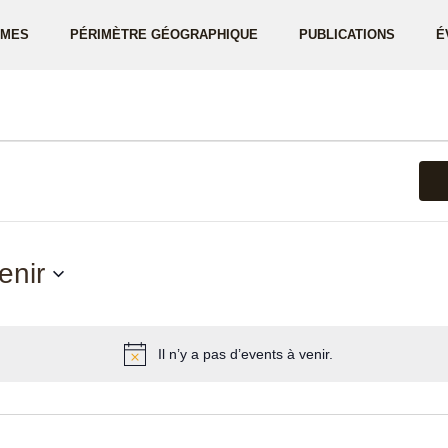
ÈMES
PÉRIMÈTRE GÉOGRAPHIQUE
PUBLICATIONS
É
nts
enir
tionnez
Il n’y a pas d’events à venir.
Notice