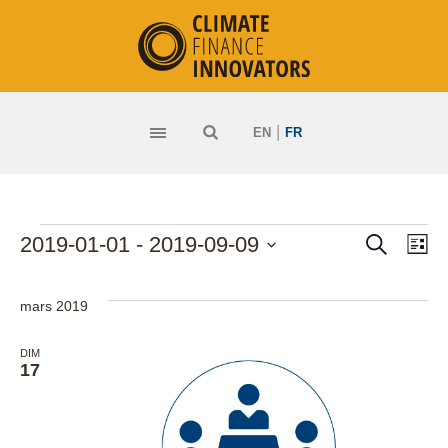
|
EN
FR
RECHERC
Événements
Na
2019-01-01
 - 
2019-09-09
Rec
LI
Sélectionnez
de
une
et
mars 2019
vu
date.
DIM
navi
Év
17
de